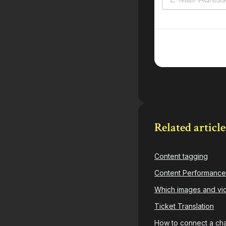
Related article
Content tagging
Content Performance
Which images and vi
Ticket Translation
How to connect a ch