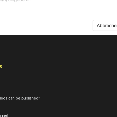
s
deos can be published?
annel