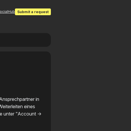
SocialHub
Submit a request
Ansprechpartner in
eiterleiten eines
e unter "Account ->